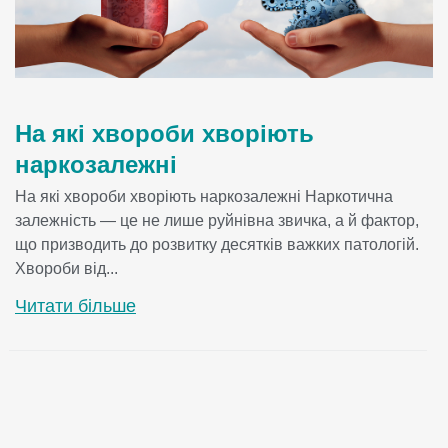
Залиште вашу заявку
Ваше І'мя:
На які хвороби хворіють
наркозалежні
Ваш телефон:
На які хвороби хворіють наркозалежні Наркотична
залежність — це не лише руйнівна звичка, а й фактор,
що призводить до розвитку десятків важких патологій.
Хвороби від...
Читати більше