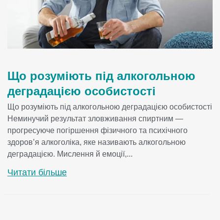
Що розуміють під алкогольною
деградацією особистості
Що розуміють під алкогольною деградацією особистості
Неминучий результат зловживання спиртним —
прогресуюче погіршення фізичного та психічного
здоров’я алкоголіка, яке називають алкогольною
деградацією. Мислення й емоції,...
Читати більше