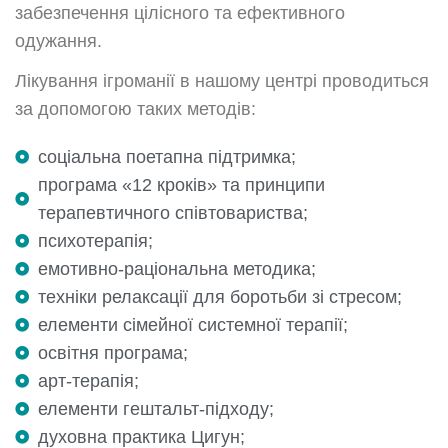
забезпечення цілісного та ефективного
одужання.
Лікування ігроманії в нашому центрі проводиться
за допомогою таких методів:
соціальна поетапна підтримка;
програма «12 кроків» та принципи
терапевтичного співтовариства;
психотерапія;
Залиште вашу заявку
емотивно-раціональна методика;
техніки релаксації для боротьби зі стресом;
елементи сімейної системної терапії;
Ваше І'мя:
освітня програма;
арт-терапія;
елементи гештальт-підходу;
Ваш телефон:
духовна практика Цигун;